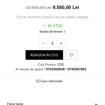
9.550,00 Lei
10.500,00 Lei
Focar semineu impuls me pe partea stanga
IN STOC
Durata de livrare:
5
ADAUGA IN COS
Cod Produs:
C15
Ai nevoie de ajutor?
0741002649
/
0742057063
Cere informatii
Descriere