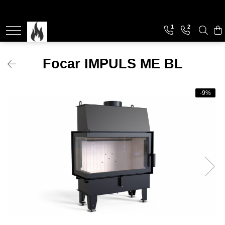
1
2
Soba de Incalzit
Soba de incalzit cu marmura
Focar IMPULS ME BL
Soba de incalzit cu plita
-9%