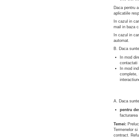
Daca pentru a 
aplicatiile re
In cazul in ca
mail in baza c
In cazul in ca
automat.
B. Daca suntet
In mod dire
contactati 
In mod indi
complete, s
interactiun
A. Daca suntet
pentru de
facturarea
Temei:
Preluc
Termenelor si 
contract. Refu