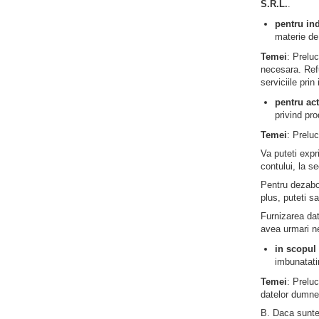
S.R.L.
.
pentru ind
materie de
Temei
: Prelu
necesara. Refu
serviciile prin
pentru act
privind pro
Temei
: Prelu
Va puteti expr
contului, la s
Pentru dezabon
plus, puteti s
Furnizarea da
avea urmari n
in scopul 
imbunatatir
Temei
: Prelu
datelor dumne
B. Daca sunteti