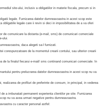
termediul site-ului, inclusiv a obligatiilor in materie fiscala, precum si in
ligatii legale. Furnizarea datelor dumneavoastra in acest scop este
bligatiile legale care ii revin si deci in imposibilitatea de a va oferi
elor de comunicare la distanta (e-mail, sms) de comunicari comerciale
e-ului.
mneavoastra, daca alegeti sa-l furnizati.
ei corespunzatoare de la momentul crearii contului, sau ulterior crearii
a de la finalul fiecarui e-mail/ sms continand comunicari comerciale. In
amantului pentru prelucrarea datelor dumneavoastra in acest scop nu va
ui, realizarea de profiluri de preferinte de consum, in principal, in vederea
 de a imbunatati permanent experienta clientilor pe site. Furnizarea
st scop nu va avea urmari negative pentru dumneavoastra.
voastra cu caracter personal astfel: