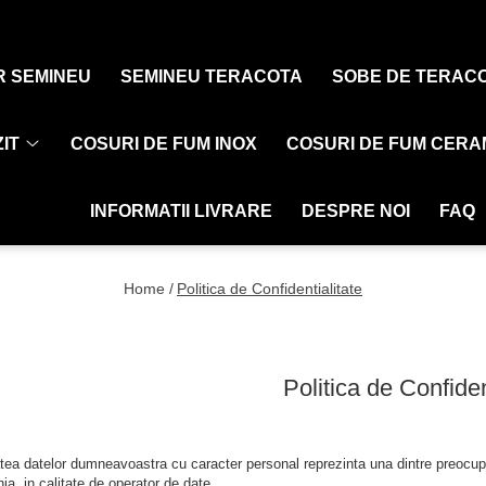
R SEMINEU
SEMINEU TERACOTA
SOBE DE TERAC
IT
COSURI DE FUM INOX
COSURI DE FUM CERA
INFORMATII LIVRARE
DESPRE NOI
FAQ
Home /
Politica de Confidentialitate
Politica de Confiden
atea datelor dumneavoastra cu caracter personal reprezinta una dintre preocupa
, in calitate de operator de date.