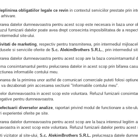
eplinirea obligatiilor legale ce revin
in contextul serviciilor prestate prin in
 arhivare.
crarea datelor dumneavoastra pentru acest scop este necesara in baza unor ob
zul furnizarii datelor poate avea drept consecinta imposibilitatea de a respecta o
 intermediul site-ului.
ivitati de marketing
, respectiv pentru transmiterea, prin intermediul mijloac
dusele si serviciile oferite de
S.c. AlekimBrothers S.R.L.
, prin intermediul sit
crarea datelor dumneavoastra pentru acest scop are la baza consimtamantul du
ima consimtamantul pentru prelucrarea datelor in acest scop prin bifarea casut
ectiunea informatiile contului meu.
area de la primirea unor astfel de comunicari comerciale puteti folosi optiune
a va dezabonati prin accesarea sectiunii "Informatiile contului meu".
telor dumneavoastra in acest scop este voluntara. Refuzul furnizarii consimt
egative pentru dumneavoastra.
efectuarii diverselor analize
, raportari privind modul de functionare a site-ul
i experientei oferite pe site.
crarea datelor dumneavoastra pentru acest scop are la baza interesul legitim al
avoastra in acest scop este voluntara. Refuzul furnizarii datelor pentru ace
 vizitator al site-ului,
S.c. AlekimBrothers S.R.L.
prelucreaza datele dumnea