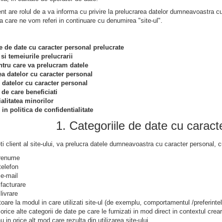
 are rolul de a va informa cu privire la prelucrarea datelor dumneavoastra cu c
la care ne vom referi in continuare cu denumirea "site-ul".
e de date cu caracter personal prelucrate
si temeiurile prelucrarii
ntru care va prelucram datele
ea datelor cu caracter personal
 datelor cu caracter personal
 de care beneficiati
alitatea minorilor
 in politica de confidentialitate
1. Categoriile de date cu caract
i client al site-ului, va prelucra datele dumneavoastra cu caracter personal, c
renume
elefon
e-mail
facturare
livrare
itoare la modul in care utilizati site-ul (de exemplu, comportamentul /preferin
rice alte categorii de date pe care le furnizati in mod direct in contextul creari
au in orice alt mod care rezulta din utilizarea site-ului.