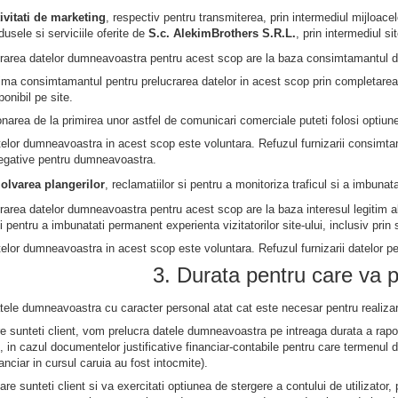
ivitati de marketing
, respectiv pentru transmiterea, prin intermediul mijloac
dusele si serviciile oferite de
S.c. AlekimBrothers S.R.L.
, prin intermediul sit
crarea datelor dumneavoastra pentru acest scop are la baza consimtamantul du
ima consimtamantul pentru prelucrarea datelor in acest scop prin completarea 
onibil pe site.
area de la primirea unor astfel de comunicari comerciale puteti folosi optiune
telor dumneavoastra in acest scop este voluntara. Refuzul furnizarii consimt
egative pentru dumneavoastra.
zolvarea plangerilor
, reclamatiilor si pentru a monitoriza traficul si a imbuna
crarea datelor dumneavoastra pentru acest scop are la baza interesul legitim 
 pentru a imbunatati permanent experienta vizitatorilor site-ului, inclusiv prin s
telor dumneavoastra in acest scop este voluntara. Refuzul furnizarii datelor
3. Durata pentru care va 
tele dumneavoastra cu caracter personal atat cat este necesar pentru realiza
re sunteti client, vom prelucra datele dumneavoastra pe intreaga durata a raportu
, in cazul documentelor justificative financiar-contabile pentru care termenul d
nanciar in cursul caruia au fost intocmite).
care sunteti client si va exercitati optiunea de stergere a contului de utilizator