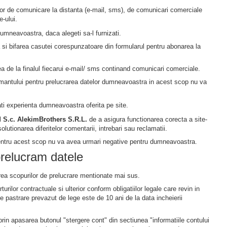
elor de comunicare la distanta (e-mail, sms), de comunicari comerciale
e-ului.
mneavoastra, daca alegeti sa-l furnizati.
si bifarea casutei corespunzatoare din formularul pentru abonarea la
a de la finalul fiecarui e-mail/ sms continand comunicari comerciale.
amantului pentru prelucrarea datelor dumneavoastra in acest scop nu va
tati experienta dumneavoastra oferita pe site.
al
S.c. AlekimBrothers S.R.L.
de a asigura functionarea corecta a site-
olutionarea diferitelor comentarii, intrebari sau reclamatii.
 pentru acest scop nu va avea urmari negative pentru dumneavoastra.
prelucram datele
rea scopurilor de prelucrare mentionate mai sus.
rilor contractuale si ulterior conform obligatiilor legale care revin in
e pastrare prevazut de lege este de 10 ani de la data incheierii
, prin apasarea butonul "stergere cont" din sectiunea "informatiile contului