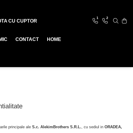
1
2
OTA CU CUPTOR
MIC
CONTACT
HOME
tialitate
rile principale ale
S.c. AlekimBrothers S.R.L.
, cu sediul in
ORADEA,