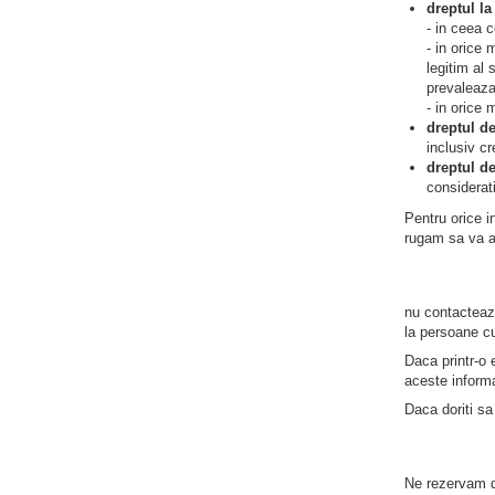
dreptul la
- in ceea c
- in orice 
legitim al 
prevaleaza 
- in orice 
dreptul de
inclusiv c
dreptul de
considerat
Pentru orice i
rugam sa va a
nu contacteaza
la persoane cu
Daca printr-o 
aceste informa
Daca doriti sa
Ne rezervam dr