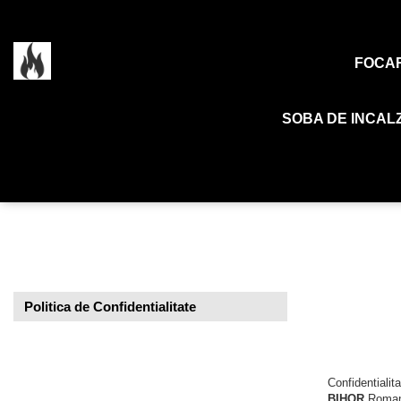
Soba de Incalzit
FOCA
Soba de incalzit cu marmura
SOBA DE INCALZ
Soba de incalzit cu plita
Politica de Confidentialitate
Confidentialit
BIHOR
Romania