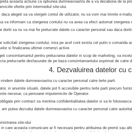
rpreta aceasta actiune ca optiunea dumneavoastra de a va dezabona de la prim
rviciile oferite prin intermediul site-ului.
 daca alegeti sa va stergeti contul de utilizator, nu va vom mai trimite e-mailu
 sa va informam ca stergerea contului nu va avea ca efect automat stergerea 
re doriti sa nu va mai fie prelucrate datele cu caracter personal sau daca doriti 
re solicitati stergerea contului, insa pe acel cont exista cel putin o comanda a
selor si finalizarea ultimei comenzi active.
geti consimtamantul pentru prelucrarea datelor in scop de marketing, va incet
fecta prelucrarile desfasurate de pe baza consimtamantului exprimat de catre 
4. Dezvaluirea datelor cu 
 vindem datele dumneavoastra cu caracter personal catre terte parti.
or, in anumite situatii, datele pot fi accesibile pentru terte parti precum furniz
este necesar, ca persoane imputernicite de Operator.
bligate prin contract sa mentina confidentialitatea datelor si sa le foloseasca 
m putea dezvalui datele dumneavoastra cu caracter personal catre autoritatile
nistrarea site-ului
le in care aceasta comunicare ar fi necesara pentru atribuirea de premii sau alte 