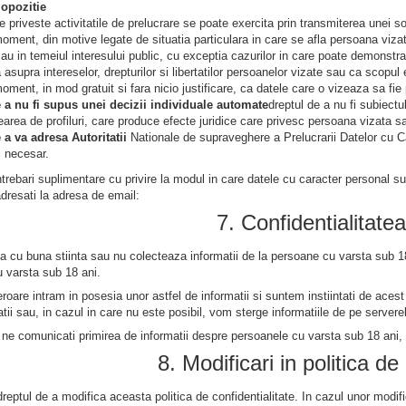
 opozitie
e priveste activitatile de prelucrare se poate exercita prin transmiterea unei so
moment, din motive legate de situatia particulara in care se afla persoana vizat
sau in temeiul interesului public, cu exceptia cazurilor in care poate demonstr
asupra intereselor, drepturilor si libertatilor persoanelor vizate sau ca scopul
moment, in mod gratuit si fara nicio justificare, ca datele care o vizeaza sa fie
 a nu fi supus unei decizii individuale automate
dreptul de a nu fi subiectu
rearea de profiluri, care produce efecte juridice care privesc persoana vizata 
 a va adresa Autoritatii
Nationale de supraveghere a Prelucrarii Datelor cu C
i necesar.
ntrebari suplimentare cu privire la modul in care datele cu caracter personal s
dresati la adresa de email:
7. Confidentialitatea
 cu buna stiinta sau nu colecteaza informatii de la persoane cu varsta sub 18 
 varsta sub 18 ani.
eroare intram in posesia unor astfel de informatii si suntem instiintati de ace
tii sau, in cazul in care nu este posibil, vom sterge informatiile de pe servere
 ne comunicati primirea de informatii despre persoanele cu varsta sub 18 ani,
8. Modificari in politica de
eptul de a modifica aceasta politica de confidentialitate. In cazul unor modifica