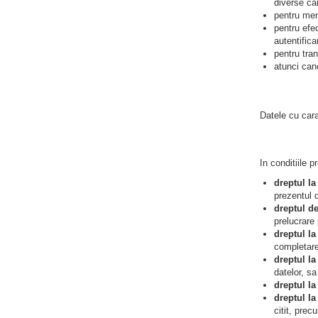
diverse ca
pentru ment
pentru efec
autentificar
pentru tra
atunci can
Datele cu cara
In conditiile 
dreptul la
prezentul
dreptul de
prelucrare 
dreptul la 
completare
dreptul la
datelor, sa
dreptul la
dreptul la
citit, prec