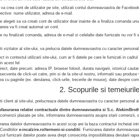
va crea cont de utilizator pe site, utilizati contul dumneavoastra de Facebook
spective: nume utilizator, adresa de e-mail.
re alegeti sa va creati cont de utilizator doar inainte de a finaliza comanda u
areia va fi creat automat un cont.
re nu finalizati comanda, adresa de e-mail si celelalte date furnizate nu vor fi
i vizitator al site-ului, va prelucra datele dumneavoastra cu caracter personal 
ct in contextul utilizarii site-ului, cum ar fi datele pe care le furnizati in cadru
in acest fel
rect, date precum: adresa IP, browser folosit, durata navigarii, istoricul cautar
ecventa de click-uri catre, prin si de la site-ul nostru, informatii sau produse 
ea cu paginile (ex. derularea, click-urile, trecerile de mouse), date despre comp
2. Scopurile si temeiurile
i client al site-ului, prelucreaza datele dumneavoastra cu caracter personal as
sfasurarea relatiei contractuale dintre dumneavoastra si S.c. AlekimBrot
 comenzii plasate pe site, informarea dumneavoastra asupra starii comenzii, 
rarea datelor dumneavoastra in acest scop are la baza contractul incheiat in
Conditiilor
e-incalzire.ro/termeni-si-conditii
. Furnizarea datelor dumneavoas
zul furnizarii datelor poate avea drept consecinta imposibilitatea derularii rap