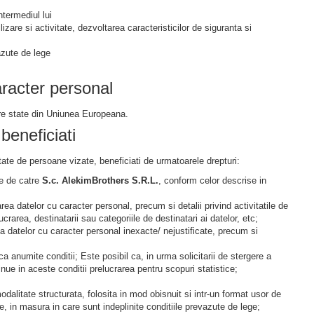
ntermediul lui
izare si activitate, dezvoltarea caracteristicilor de siguranta si
azute de lege
aracter personal
atre state din Uniunea Europeana.
beneficiati
litate de persoane vizate, beneficiati de urmatoarele drepturi:
ate de catre
S.c. AlekimBrothers S.R.L.
, conform celor descrise in
rea datelor cu caracter personal, precum si detalii privind activitatile de
rarea, destinatarii sau categoriile de destinatari ai datelor, etc;
e a datelor cu caracter personal inexacte/ nejustificate, precum si
plica anumite conditii; Este posibil ca, in urma solicitarii de stergere a
nue in aceste conditii prelucrarea pentru scopuri statistice;
odalitate structurata, folosita in mod obisnuit si intr-un format usor de
e, in masura in care sunt indeplinite conditiile prevazute de lege;