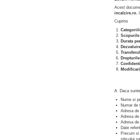
Acest document
incalzire.ro
, 
Cuprins
Categoriil
Scopurile 
Durata pe
Dezvaluir
Transferul
Drepturile
Confidenti
Modificari
A. Daca suntet
Nume si p
Numar de t
Adresa de 
Adresa de 
Adresa de 
Date refer
Precum si o
site-ului s