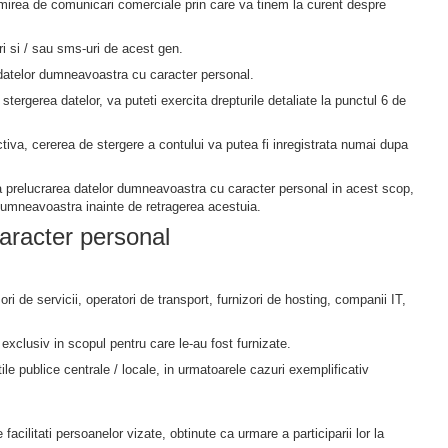
irea de comunicari comerciale prin care va tinem la curent despre
ri si / sau sms-uri de acest gen.
datelor dumneavoastra cu caracter personal.
stergerea datelor, va puteti exercita drepturile detaliate la punctul 6 de
ctiva, cererea de stergere a contului va putea fi inregistrata numai dupa
a prelucrarea datelor dumneavoastra cu caracter personal in acest scop,
dumneavoastra inainte de retragerea acestuia.
caracter personal
ori de servicii, operatori de transport, furnizori de hosting, companii IT,
exclusiv in scopul pentru care le-au fost furnizate.
 publice centrale / locale, in urmatoarele cazuri exemplificativ
facilitati persoanelor vizate, obtinute ca urmare a participarii lor la