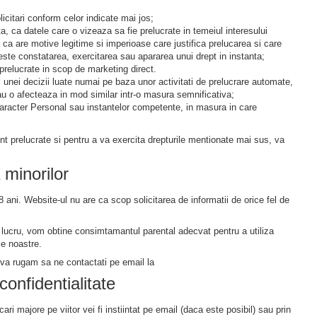
licitari conform celor indicate mai jos;
a, ca datele care o vizeaza sa fie prelucrate in temeiul interesului
a ca are motive legitime si imperioase care justifica prelucarea si care
 este constatarea, exercitarea sau apararea unui drept in instanta;
 prelucrate in scop de marketing direct.
l unei decizii luate numai pe baza unor activitati de prelucrare automate,
sau o afecteaza in mod similar intr-o masura semnificativa;
aracter Personal sau instantelor competente, in masura in care
unt prelucrate si pentru a va exercita drepturile mentionate mai sus, va
 minorilor
ani. Website-ul nu are ca scop solicitarea de informatii de orice fel de
st lucru, vom obtine consimtamantul parental adecvat pentru a utiliza
le noastre.
 va rugam sa ne contactati pe email la
 confidentialitate
ri majore pe viitor vei fi instiintat pe email (daca este posibil) sau prin