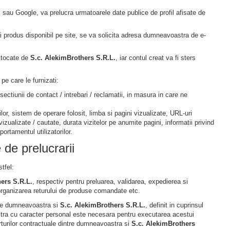
 sau Google, va prelucra urmatoarele date publice de profil afisate de
nui produs disponibil pe site, se va solicita adresa dumneavoastra de e-
 stocate de
S.c. AlekimBrothers S.R.L.
, iar contul creat va fi sters
pe care le furnizati:
l sectiunii de contact / intrebari / reclamatii, in masura in care ne
ilor, sistem de operare folosit, limba si pagini vizualizate, URL-uri
vizualizate / cautate, durata vizitelor pe anumite pagini, informatii privind
ortamentul utilizatorilor.
 de prelucrarii
tfel:
hers S.R.L.
, respectiv pentru preluarea, validarea, expedierea si
organizarea returului de produse comandate etc.
tre dumneavoastra si
S.c. AlekimBrothers S.R.L.
, definit in cuprinsul
tra cu caracter personal este necesara pentru executarea acestui
orturilor contractuale dintre dumneavoastra si
S.c. AlekimBrothers