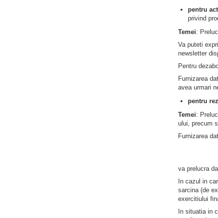
pentru act
privind pro
Temei
: Prelu
Va puteti expr
newsletter disp
Pentru dezabon
Furnizarea da
avea urmari n
pentru re
Temei
: Prelu
ului, precum si
Furnizarea da
va prelucra da
In cazul in ca
sarcina (de ex
exercitiului fi
In situatia in 