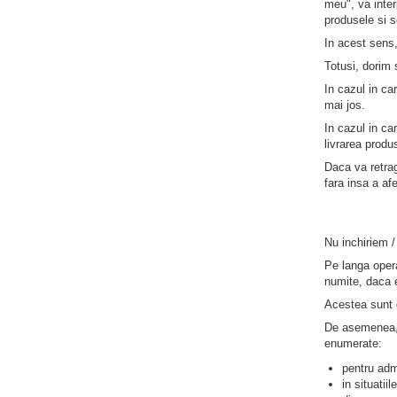
meu", va inte
produsele si se
In acest sens,
Totusi, dorim
In cazul in ca
mai jos.
In cazul in ca
livrarea produ
Daca va retra
fara insa a a
Nu inchiriem /
Pe langa operat
numite, daca 
Acestea sunt o
De asemenea, a
enumerate:
pentru admi
in situatii