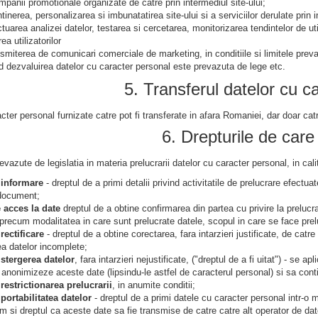
mpanii promotionale organizate de catre prin intermediul site-ului;
inerea, personalizarea si imbunatatirea site-ului si a serviciilor derulate prin i
tuarea analizei datelor, testarea si cercetarea, monitorizarea tendintelor de util
ea utilizatorilor
nsmiterea de comunicari comerciale de marketing, in conditiile si limitele prev
d dezvaluirea datelor cu caracter personal este prevazuta de lege etc.
5. Transferul datelor cu c
cter personal furnizate catre pot fi transferate in afara Romaniei, dar doar c
6. Drepturile de care 
prevazute de legislatia in materia prelucrarii datelor cu caracter personal, in ca
 informare
- dreptul de a primi detalii privind activitatile de prelucrare efectu
 document;
 acces la date
dreptul de a obtine confirmarea din partea cu privire la prelucra
precum modalitatea in care sunt prelucrate datele, scopul in care se face preluc
rectificare
- dreptul de a obtine corectarea, fara intarzieri justificate, de catr
a datelor incomplete;
 stergerea datelor
, fara intarzieri nejustificate, ("dreptul de a fi uitat") - se a
 anonimizeze aceste date (lipsindu-le astfel de caracterul personal) si sa conti
 restrictionarea prelucrarii
, in anumite conditii;
 portabilitatea datelor
- dreptul de a primi datele cu caracter personal intr-o m
um si dreptul ca aceste date sa fie transmise de catre catre alt operator de dat