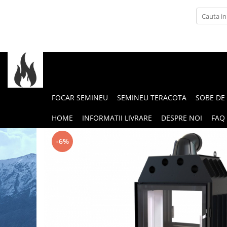
Soba de Incalzit
Soba de incalzit cu marmura
Soba de incalzit cu plita
FOCAR SEMINEU
SEMINEU TERACOTA
SOBE DE
HOME
INFORMATII LIVRARE
DESPRE NOI
FAQ
-6%