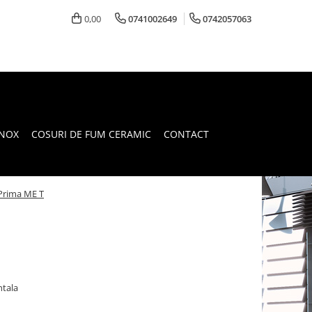
0,00
0741002649
0742057063
INOX
COSURI DE FUM CERAMIC
CONTACT
Prima ME T
ntala