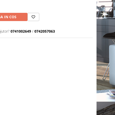
A IN COS
ajutor?
0741002649
/
0742057063