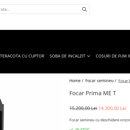
 TERACOTA CU CUPTOR
SOBA DE INCALZIT
COSURI DE FUM 
Home /
Focar semineu /
Focar 
Focar Prima ME T
15.200,00 Lei
14.300,00 Lei
Focar semineu cu deschidere orizo
IN STOC