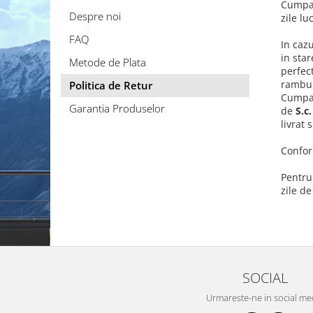
Cumpar
Despre noi
zile lu
FAQ
In caz
in star
Metode de Plata
perfec
rambur
Politica de Retur
Cumpar
Garantia Produselor
de
S.c
livrat 
Confor
Pentru
zile de
SOCIAL
Urmareste-ne in social me