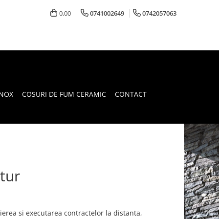
0,00
0741002649
0742057063
INOX
COSURI DE FUM CERAMIC
CONTACT
etur
erea si executarea contractelor la distanta,