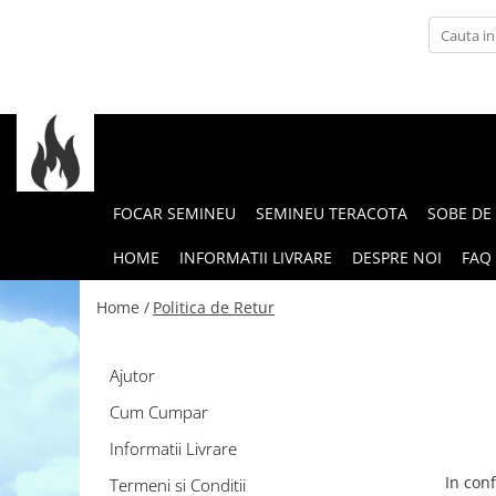
Soba de Incalzit
Soba de incalzit cu marmura
Soba de incalzit cu plita
FOCAR SEMINEU
SEMINEU TERACOTA
SOBE DE
HOME
INFORMATII LIVRARE
DESPRE NOI
FAQ
Home /
Politica de Retur
Ajutor
Cum Cumpar
Informatii Livrare
In con
Termeni si Conditii