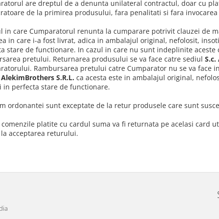
atorul are dreptul de a denunta unilateral contractul, doar cu pla
cratoare de la primirea produsului, fara penalitati si fara invocare
ul in care Cumparatorul renunta la cumparare potrivit clauzei de ma
ea in care i-a fost livrat, adica in ambalajul original, nefolosit, inso
ta stare de functionare. In cazul in care nu sunt indeplinite aceste 
sarea pretului. Returnarea produsului se va face catre sediul
S.c.
atorului. Rambursarea pretului catre Cumparator nu se va face in
. AlekimBrothers S.R.L.
ca acesta este in ambalajul original, nefolos
si in perfecta stare de functionare.
m ordonantei sunt exceptate de la retur produsele care sunt suscep
 comenzile platite cu cardul suma va fi returnata pe acelasi card ut
 la acceptarea returului.
dia