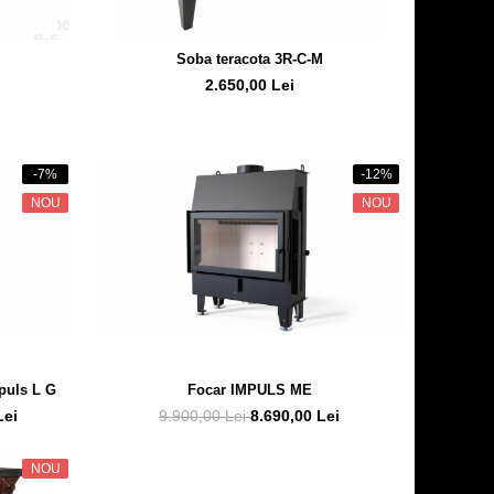
Soba teracota 3R-C-M
2.650,00 Lei
-7%
-12%
NOU
NOU
puls L G
Focar IMPULS ME
Lei
9.900,00 Lei
8.690,00 Lei
NOU