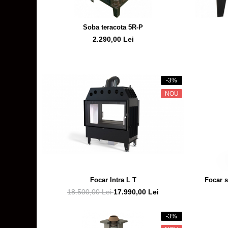
Soba teracota 5R-P
2.290,00 Lei
-3%
NOU
Focar Intra L T
Focar s
18.500,00 Lei
17.990,00 Lei
-3%