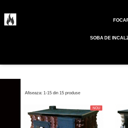
Soba de Incalzit
FOCA
Soba de incalzit cu marmura
SOBA DE INCALZ
Soba de incalzit cu plita
Afiseaza:
1-
15
din
15
produse
NOU