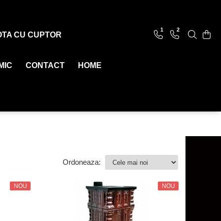
1
2
OTA CU CUPTOR
MIC
CONTACT
HOME
Ordoneaza:
NOU
NOU