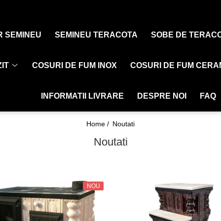
R SEMINEU
SEMINEU TERACOTA
SOBE DE TERAC
IT
COSURI DE FUM INOX
COSURI DE FUM CERA
INFORMATII LIVRARE
DESPRE NOI
FAQ
Home /
Noutati
Noutati
NOU