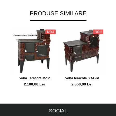
PRODUSE SIMILARE
NOU
NOU
Soba Teracota Mc 2
Soba teracota 3R-C-M
S
2.100,00 Lei
2.650,00 Lei
SOCIAL