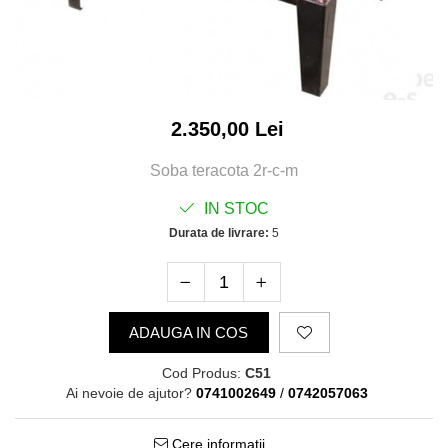
2.350,00 Lei
Soba teracota 2r-c-m
IN STOC
Durata de livrare:
5
ADAUGA IN COS
Cod Produs:
C51
Ai nevoie de ajutor?
0741002649
/
0742057063
Cere informatii