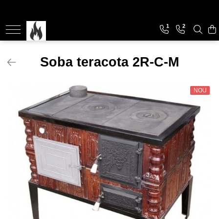
1
2
Soba de Incalzit
Soba de incalzit cu marmura
Soba teracota 2R-C-M
Soba de incalzit cu plita
NOU