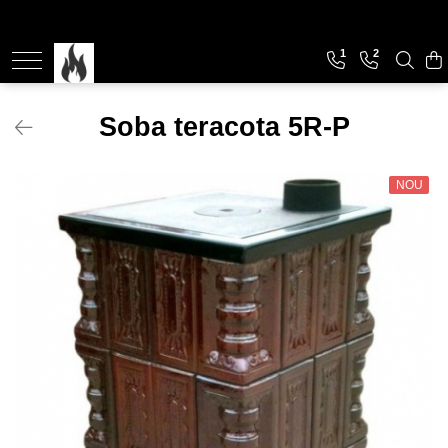
1
2
Soba de Incalzit
Soba de incalzit cu marmura
Soba teracota 5R-P
Soba de incalzit cu plita
NOU