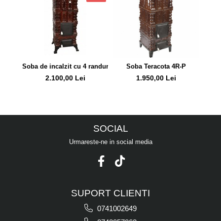
Soba de incalzit cu 4 randuri si plita
Soba Teracota 4R-P
S
2.100,00 Lei
1.950,00 Lei
SOCIAL
Urmareste-ne in social media
SUPORT CLIENTI
0741002649