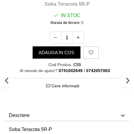
Soba Teracota 5R-P
IN STOC
Durata de livrare:
5
ADAUGA IN COS
Cod Produs:
C55
Ai nevoie de ajutor?
0741002649
/
0742057063
Cere informatii
Descriere
Soba Teracota 5R-P