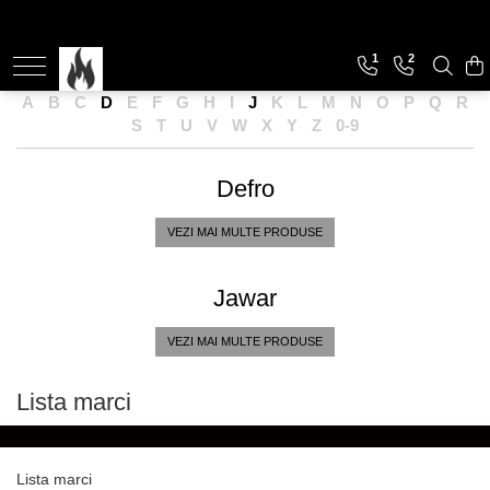
1
2
Soba de Incalzit
A
B
C
D
E
F
G
H
I
J
K
L
M
N
O
P
Q
R
Soba de incalzit cu marmura
S
T
U
V
W
X
Y
Z
0-9
Soba de incalzit cu plita
Defro
VEZI MAI MULTE PRODUSE
Jawar
VEZI MAI MULTE PRODUSE
Lista marci
Lista marci